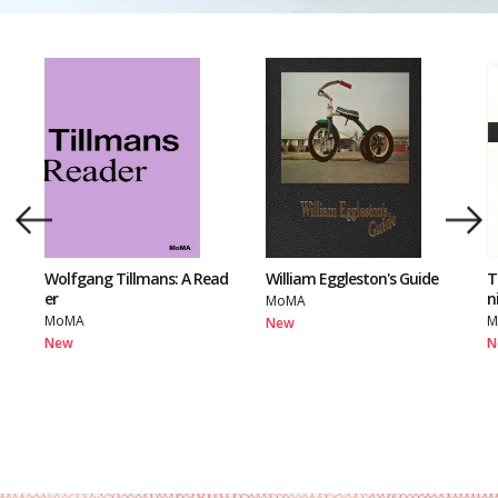
Wolfgang Tillmans: A Read
William Eggleston's Guide
T
er
n
MoMA
MoMA
M
New
New
N