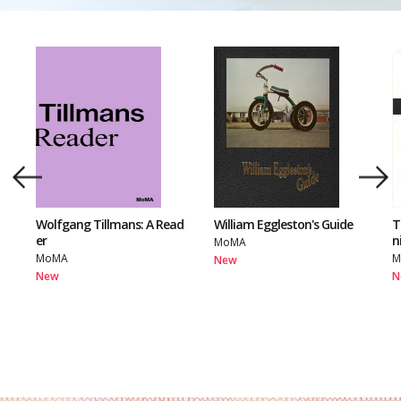
Wolfgang Tillmans: A Read
William Eggleston's Guide
T
er
n
MoMA
MoMA
M
New
New
N