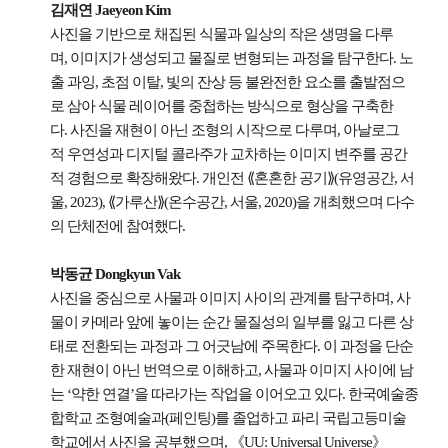
김재연 Jaeyeon Kim
사진을 기반으로 채집된 식물과 일상의 작은 생명을 다루
며, 이미지가 생성되고 물질로 변형되는 과정을 탐구한다. 노
출 과잉, 초점 이탈, 빛의 잔상 등 불완전한 요소를 출발점으
로 삼아 식물 레이어를 중첩하는 방식으로 형상을 구축한
다. 사진을 재현이 아닌 조형의 시작으로 다루며, 아날로그
적 우연성과 디지털 콜라주가 교차하는 이미지 변주를 공간
적 경험으로 확장해왔다. 개인전 ⟪혼혼한 공기⟫(유영공간, 서
울, 2023), ⟪가루산⟫(온수공간, 서울, 2020)을 개최했으며 다수
의 단체전에 참여했다.
박동균 Dongkyun Vak
사진을 중심으로 사물과 이미지 사이의 관계를 탐구하며, 사
물이 카메라 앞에 놓이는 순간 물질성의 일부를 잃고 다른 상
태로 전환되는 과정과 그 어긋남에 주목한다. 이 과정을 단순
한 재현이 아닌 번역으로 이해하고, 사물과 이미지 사이에 남
는 ‘약한 연결’을 따라가는 작업을 이어오고 있다. 한국예술종
합학교 조형예술과(페인팅)를 졸업하고 파리 국립고등미술
학교에서 사진을 공부했으며, 《UU: Universal Universe》