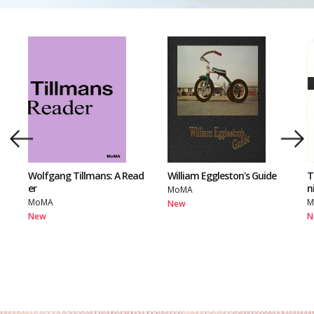
Wolfgang Tillmans: A Read
William Eggleston's Guide
T
er
n
MoMA
MoMA
M
New
New
N