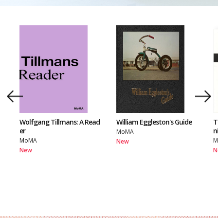
Wolfgang Tillmans: A Read
William Eggleston's Guide
T
er
n
MoMA
MoMA
M
New
New
N