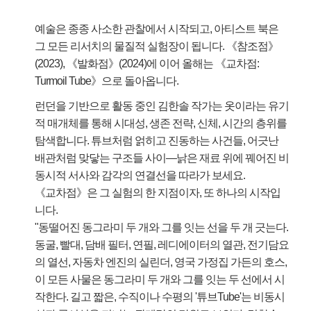
예술은 종종 사소한 관찰에서 시작되고, 아티스트 북은
그 모든 리서치의 물질적 실험장이 됩니다.
《참조점》
(2023), 《발화점》(2024)에 이어 올해는 《교차점:
Turmoil Tube》으로 돌아옵니다.
런던을 기반으로 활동 중인 김한솔 작가는 옷이라는 유기
적 매개체를 통해 시대성, 생존 전략, 신체, 시간의 층위를
탐색합니다. 튜브처럼 얽히고 진동하는 사건들, 어긋난
배관처럼 맞닿는 구조들 사이—낡은 재료 위에 꿰어진 비
동시적 서사와 감각의 연결선을 따라가 보세요.
《교차점》은 그 실험의 한 지점이자, 또 하나의 시작입
니다.
"동떨어진 동그라미 두 개와 그를 잇는 선을 두 개 긋는다.
동굴, 빨대, 담배 필터, 연필, 레디에이터의 열관, 전기담요
의 열선, 자동차 엔진의 실린더, 영국 가정집 가든의 호스,
이 모든 사물은 동그라미 두 개와 그를 잇는 두 선에서 시
작한다. 길고 짧은, 수직이나 수평의 '튜브Tube'는 비동시