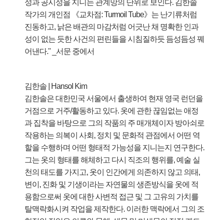
성과 공시성을 지니는 관계망의 단위로 보인다. 김한솔
작가의 개인점 《교차점: Turmoil Tube》는 난기류처럼
진동하고, 낡은 배관의 마감처럼 어긋난 채 명확한 인과
성이 없는 듯한 사건의 편린들을 시침질하듯 듬성듬성 꿰
어낸다." _서문 중에서
김한솔 | Hansol Kim
김한솔은 대한민국 서울에서 출생하여 현재 영국 런던을
거점으로 거주/활동하고 있다. 옷에 관한 끊임없는 애정
과 집착을 바탕으로 그의 작품의 주 매개체이자 방아쇠로
작용하는 의복이 사회, 정치 및 문화적 관점에서 어떤 역
할을 수행하며 어떤 형태적 가능성을 지니는지 연구한다.
그는 옷의 형태를 해체하고 다시 직조의 행위를, 예술 실
천의 태도를 가지고, 옷이 인간에게 의존하지 않고 의태,
변이, 진화 및 기생이라는 자연물의 생존방식을 옷에 적
용함으로써 옷에 대한 사변적 접근 및 그 고유의 가치를
탈맥락화시켜 작업을 제작한다. 이러한 맥락에서 그의 조