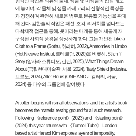
형적인 작업은 의류와 물체, 생물 및 미생물의 접점 궤도
에 놓이며, 각 물체 및 생물 카테고리의 전형적인 특징들
과 경쟁하며 완전히 새로운 범주로 분류될 가능성을 확대
해 간다. 김한솔의 작업은 패션, 조각, 리서치를 넘나드는
다학제적 접근을 통해, 옷이라는 매개를 통해 새롭게 재
구성된 사회적 풍경을 상상하게 한다. 그는 개인전 Like a
Cloth to a Frame (Sothu, 취리히, 2022), Anatomies in Limbo
(Het Nieuwe Instituut, 로테르담, 2020)을 비롯해, Stitch ‘i’
Story (압사라 스튜디오, 런던, 2025), What Things Dream
About (국립현대미술관, 서울, 2024), Tasty Shield (Industra,
브르노, 2024), After Hours (ONE AND J. 갤러리, 서울,
2024) 등 다수의 그룹전에 참여했다.
Art often begins with small observations, and the artist’s book
becomes the material testing ground for all such research.
Following 《reference point》(2023) and 《starting point》
(2024), this year returns with 《Turmoil Tube》 London-
based artist Hansol Kim explores layers of temporality,