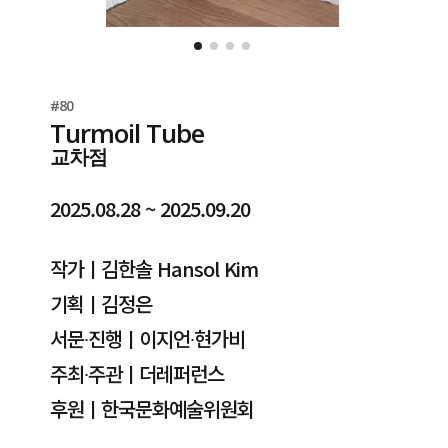
#80
Turmoil Tube
교차점
2025.08.28 ~ 2025.09.20
작가ㅣ김한솔 Hansol Kim
기획ㅣ김정은
서문∙진행ㅣ이지언∙현가비
주최∙주관ㅣ더레퍼런스
후원ㅣ한국문화예술위원회