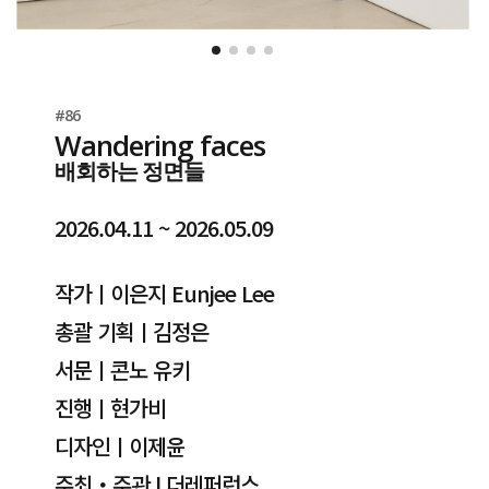
#86
Wandering faces
배회하는 정면들
2026.04.11 ~ 2026.05.09
작가ㅣ이은지 Eunjee Lee
총괄 기획ㅣ김정은
서문ㅣ콘노 유키
진행ㅣ현가비
디자인ㅣ이제윤
주최・주관 l 더레퍼런스