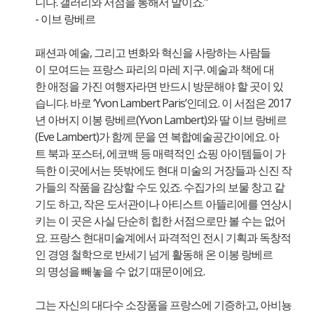
니다. 갤러리와 서점을 통해서 말이죠."
- 이브 랑베르
패션과 예술, 그리고 변화와 혁신을 사랑하는 사람들
이 모여드는 프랑스 파리의 마레 지구. 예술과 책에 대
한 애정을 가진 여행자라면 반드시 방문해야 할 곳이 있
습니다. 바로 ‘Yvon Lambert Paris’인데요. 이 서점은 2017
년 아버지 이봉 랑베르(Yvon Lambert)와 딸 이브 랑베르
(Eve Lambert)가 함께 문을 연 복합예술공간이에요. 아
트 북과 포스터, 에코백 등 매력적인 쇼핑 아이템들이 가
득한 이곳에서는 뜻밖에도 현대 미술의 거장들과 신진 작
가들의 작품을 감상할 수도 있죠. 수집가의 보물 창고 같
기도 하고, 작은 도서관이나 아티스트 아뜰리에를 연상시
키는 이 곳은 사실 단순히 힙한 서점으로만 볼 수는 없어
요. 프랑스 현대미술계에서 파격적인 전시 기획과 독창적
인 경영 철학으로 반세기 넘게 활동해 온 이봉 랑베르
의 명성을 빼놓을 수 없기 때문이에요.
그는 자신의 대다수 소장품을 프랑스에 기증하고, 아비뇽