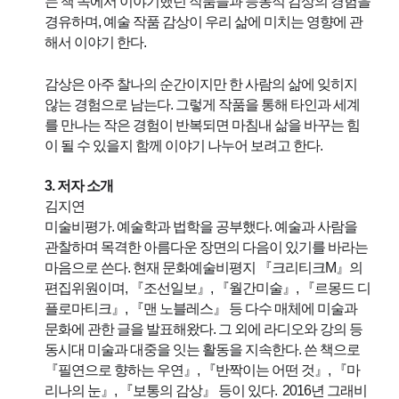
는 책 속에서 이야기했던 작품들과 능동적 감상의 경험을 
경유하며, 예술 작품 감상이 우리 삶에 미치는 영향에 관
해서 이야기 한다.
감상은 아주 찰나의 순간이지만 한 사람의 삶에 잊히지 
않는 경험으로 남는다. 그렇게 작품을 통해 타인과 세계
를 만나는 작은 경험이 반복되면 마침내 삶을 바꾸는 힘
이 될 수 있을지 함께 이야기 나누어 보려고 한다.
3. 저자 소개
김지연
미술비평가. 예술학과 법학을 공부했다. 예술과 사람을 
관찰하며 목격한 아름다운 장면의 다음이 있기를 바라는 
마음으로 쓴다. 현재 문화예술비평지 『크리티크M』의 
편집위원이며, 『조선일보』, 『월간미술』, 『르몽드 디
플로마티크』, 『맨 노블레스』 등 다수 매체에 미술과 
문화에 관한 글을 발표해왔다. 그 외에 라디오와 강의 등 
동시대 미술과 대중을 잇는 활동을 지속한다. 쓴 책으로 
『필연으로 향하는 우연』, 『반짝이는 어떤 것』, 『마
리나의 눈』, 『보통의 감상』 등이 있다.  2016년 그래비