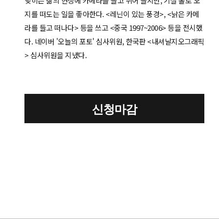
딪히는 삶의 현장에 카메라를 들고 뛰어 들지만, 기실 홀로 오
지를 떠도는 일을 좋아한다. <레닌이 있는 풍경>, <낡은 카메
라를 들고 떠나다> 등을 쓰고 <중국 1997~2006> 등을 전시했
다. 네이버 '오늘의 포토' 심사위원, 한국판 <내셔날지오그래픽
> 심사위원을 지냈다.
신청마감