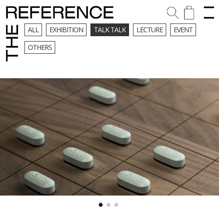
ALL
EXHIBITION
TALK TALK
LECTURE
EVENT
OTHERS