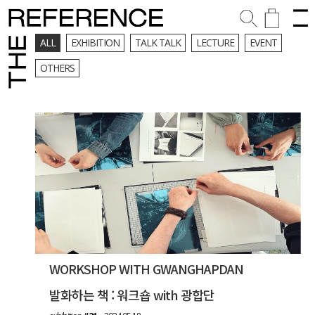
ALL
EXHIBITION
TALK TALK
LECTURE
EVENT
OTHERS
WORKSHOP WITH GWANGHAPDAN
발화하는 책 : 워크숍 with 광합단