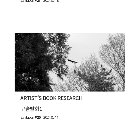
exhibition
#21
2024.05.18
ARTIST'S BOOK RESEARCH
구술발화1
exhibition
#20
2024.05.11