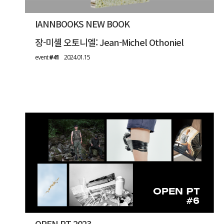
IANNBOOKS NEW BOOK
장-미셸 오토니엘: Jean-Michel Othoniel
event
#41
2024.01.15
OPEN PT 2023