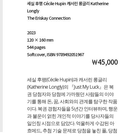
세실 후팽 Cécile Hupin 캐서린 롱글리 Katherine
Longly
The Eriskay Connection
2023
120 × 160 mm
544 pages
Softcover, ISBN 9789492051967
￦45,000
세실 후팽(Cécile Hupin)과 캐서린 롱글리
(Katherine Longly)의 『Just My Luck』은 복
권 당첨자와 당첨에 가까웠던 사람들의 이야
기를 통해 돈, 꿈, 사회와의 관계를 탐구한 작품
이다. 복권 경험자들을 5년간 인터뷰하며, 행운
과 불운이 얽힌 개인적 이야기를 당사자들의
일인칭 시점으로 담았다. 억울하게 수감된 아
흐메드, 추첨 기술 문제로 당첨을 놓친 폴, 당첨