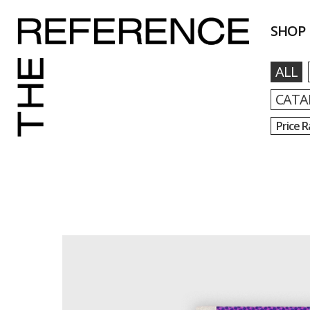
SHOP
ALL
CATA
Price 