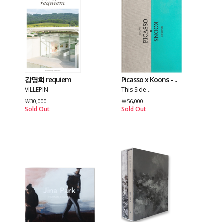
강명희 requiem
Picasso x Koons - ..
VILLEPIN
This Side ..
￦30,000
￦56,000
Sold Out
Sold Out