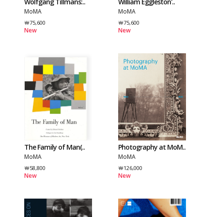
Wolfgang Tillmans:..
William Eggleston'..
MoMA
MoMA
￦75,600
￦75,600
New
New
The Family of Man(..
Photography at MoM..
MoMA
MoMA
￦58,800
￦126,000
New
New