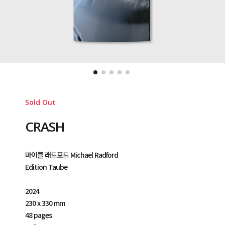
Sold Out
CRASH
마이클 래드포드 Michael Radford
Edition Taube
2024
230 x 330 mm
48 pages