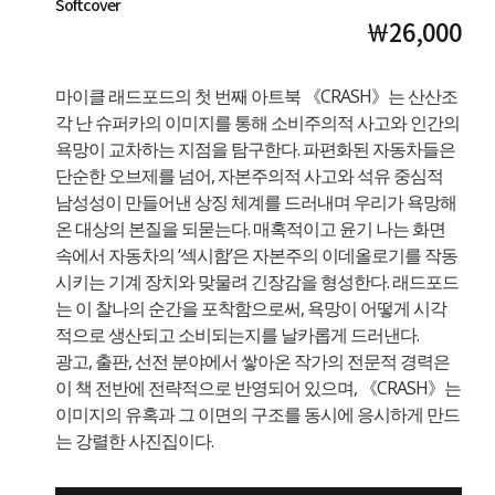
Softcover
￦26,000
마이클 래드포드의 첫 번째 아트북 《CRASH》는 산산조
각 난 슈퍼카의 이미지를 통해 소비주의적 사고와 인간의
욕망이 교차하는 지점을 탐구한다. 파편화된 자동차들은
단순한 오브제를 넘어, 자본주의적 사고와 석유 중심적
남성성이 만들어낸 상징 체계를 드러내며 우리가 욕망해
온 대상의 본질을 되묻는다. 매혹적이고 윤기 나는 화면
속에서 자동차의 ‘섹시함’은 자본주의 이데올로기를 작동
시키는 기계 장치와 맞물려 긴장감을 형성한다. 래드포드
는 이 찰나의 순간을 포착함으로써, 욕망이 어떻게 시각
적으로 생산되고 소비되는지를 날카롭게 드러낸다.
광고, 출판, 선전 분야에서 쌓아온 작가의 전문적 경력은
이 책 전반에 전략적으로 반영되어 있으며, 《CRASH》는
이미지의 유혹과 그 이면의 구조를 동시에 응시하게 만드
는 강렬한 사진집이다.