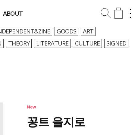
ABOUT
NDEPENDENT&ZINE
GOODS
ART
N
THEORY
LITERATURE
CULTURE
SIGNED
New
꽁트 을지로