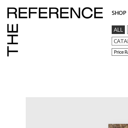
SHOP
ALL
CATA
Price 