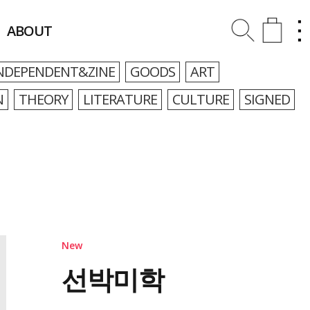
ABOUT
NDEPENDENT&ZINE
GOODS
ART
N
THEORY
LITERATURE
CULTURE
SIGNED
New
선박미학