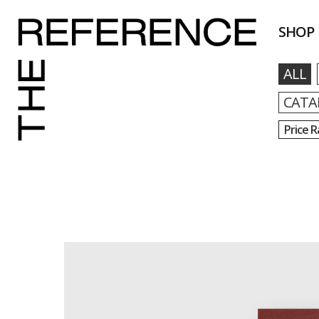
SHOP
ALL
CATA
Price 