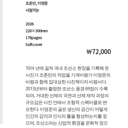
조춘만, 이영준
사월의눈
2026
228×300mm
176pages
Softcover
￦72,000
10여 년에 걸쳐 국내 조선소 현장을 기록해 온
사진가 조춘만의 작업을 기계비평가 이영준의
비평과 함께 집대성한 사진책이자 비평서다.
2013년부터 촬영한 조선소 풍경 69점이 수록
되며, 거대한 선체의 곡면과 선체 제작 과정의
규모감은 사진 안에서 조형적 스펙터클로 변
모한다. 이영준의 글은 생산의 공간이 어떻게
인간의 감각과 인식의 틀을 형성하는지를 짚
으며, 조선소라는 산업적 환경을 문화적 장으