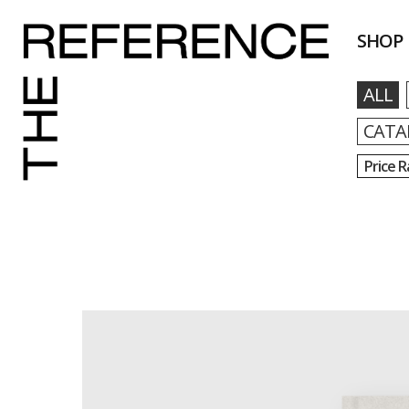
SHOP
ALL
CATA
Price 